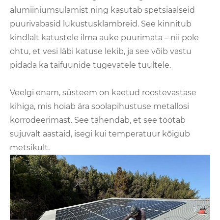
alumiiniumsulamist ning kasutab spetsiaalseid
puurivabasid lukustusklambreid. See kinnitub
kindlalt katustele ilma auke puurimata – nii pole
ohtu, et vesi läbi katuse lekib, ja see võib vastu
pidada ka taifuunide tugevatele tuultele.
Veelgi enam, süsteem on kaetud roostevastase
kihiga, mis hoiab ära soolapihustuse metallosi
korrodeerimast. See tähendab, et see töötab
sujuvalt aastaid, isegi kui temperatuur kõigub
metsikult.