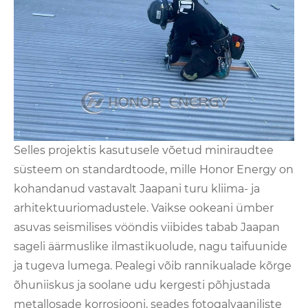
Selles projektis kasutusele võetud miniraudtee
süsteem on standardtoode, mille Honor Energy on
kohandanud vastavalt Jaapani turu kliima- ja
arhitektuuriomadustele. Vaikse ookeani ümber
asuvas seismilises vööndis viibides tabab Jaapan
sageli äärmuslike ilmastikuolude, nagu taifuunide
ja tugeva lumega. Pealegi võib rannikualade kõrge
õhuniiskus ja soolane udu kergesti põhjustada
metallosade korrosiooni, seades fotogalvaaniliste