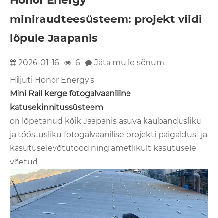
Honor Energy
miniraudteesüsteem: projekt viidi
lõpule Jaapanis
2026-01-16
6
Jäta mulle sõnum
Hiljuti Honor Energy's
Mini Rail kerge fotogalvaaniline
katusekinnitussüsteem
on lõpetanud kõik Jaapanis asuva kaubandusliku
ja tööstusliku fotogalvaanilise projekti paigaldus- ja
kasutuselevõtutööd ning ametlikult kasutusele
võetud.