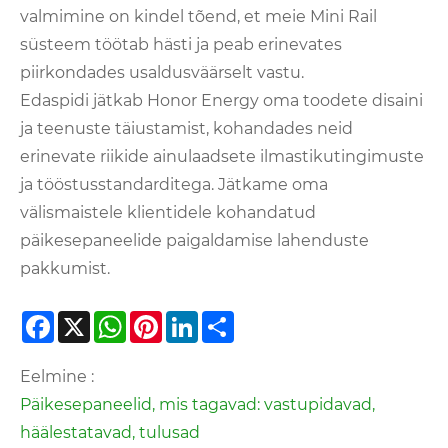
valmimine on kindel tõend, et meie Mini Rail
süsteem töötab hästi ja peab erinevates
piirkondades usaldusväärselt vastu.
Edaspidi jätkab Honor Energy oma toodete disaini
ja teenuste täiustamist, kohandades neid
erinevate riikide ainulaadsete ilmastikutingimuste
ja tööstusstandarditega. Jätkame oma
välismaistele klientidele kohandatud
päikesepaneelide paigaldamise lahenduste
pakkumist.
Facebook
X
WhatsApp
Pinterest
LinkedIn
Share
Eelmine :
Päikesepaneelid, mis tagavad: vastupidavad,
häälestatavad, tulusad