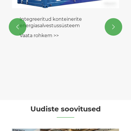
Integreeritud konteinerite
energiasalvestussüsteem


Vaata rohkem >>
Uudiste soovitused