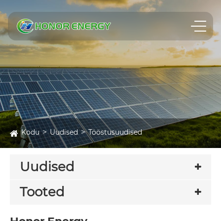
Kodu
Uudised
Tööstusuudised
Uudised
Tooted