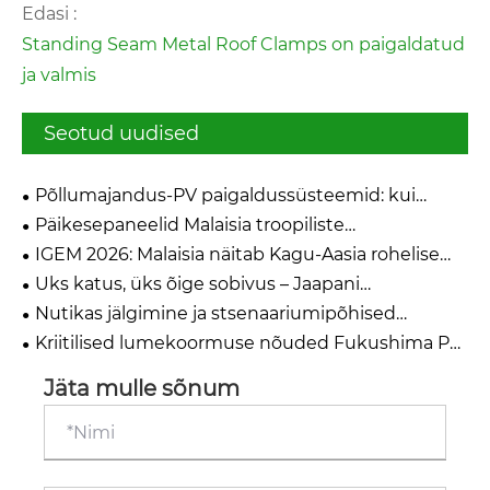
Edasi :
Standing Seam Metal Roof Clamps on paigaldatud
ja valmis
Seotud uudised
Põllumajandus-PV paigaldussüsteemid: kui
päikeseenergia kohtub pinnasega
Päikesepaneelid Malaisia ​​troopiliste
fotoelektriliste projektide jaoks
IGEM 2026: Malaisia ​​näitab Kagu-Aasia rohelise
ülemineku kurssi
Üks katus, üks õige sobivus – Jaapani
päikeseturu kümneaastase teenindamise
Nutikas jälgimine ja stsenaariumipõhised
õppetunnid
lahendused on Intersolar Europe 2026 kesksel
Kriitilised lumekoormuse nõuded Fukushima PV
kohal
paigaldusprojektide jaoks
Jäta mulle sõnum