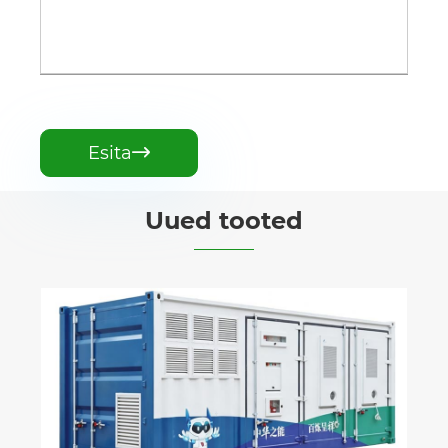
Esita

Uued tooted