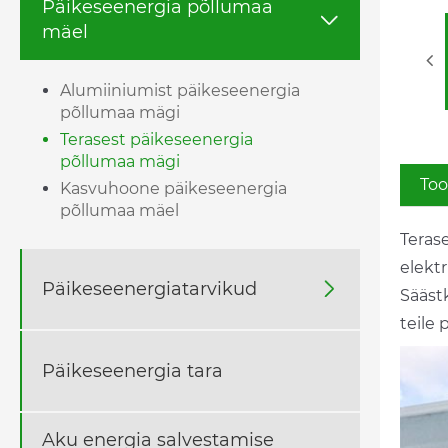
Päikeseenergia põllumaa

mäel
Alumiiniumist päikeseenergia
põllumaa mägi
Terasest päikeseenergia
põllumaa mägi
Too
Kasvuhoone päikeseenergia
põllumaa mäel
Teras
elekt
Päikeseenergiatarvikud

Sääst
teile 
Päikeseenergia tara
Aku energia salvestamise