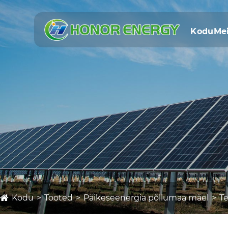
Kodu
Me
Kodu
Tooted
Päikeseenergia põllumaa mäel
T