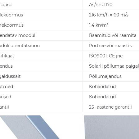
ndard
As/nzs 1170
lekoormus
216 km/h = 60 m/s
mekoormus
1,4 kn/m²
endatav moodul
Raamitud või raamita
duli orientatsioon
Portree või maastik
ifikaat
ISO9001, CE jne.
endus
Solarli põllumaa paig
galdussait
Põllumajandus
õtmed
Kohandatud
kused
Kohandatud
antii
25 -aastane garantii