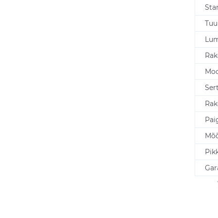
Sta
Tuu
Lu
Rak
Moo
Sert
Rak
Pai
Mõ
Pik
Gar