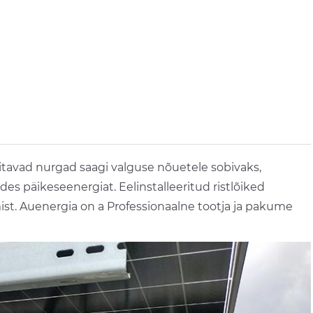
itavad nurgad saagi valguse nõuetele sobivaks,
s päikeseenergiat. Eelinstalleeritud ristlõiked
st. Auenergia on a Professionaalne tootja ja pakume