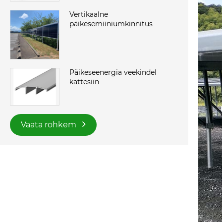
Vertikaalne
päikesemiiniumkinnitus
Päikeseenergia veekindel
kattesiin
Vaata rohkem