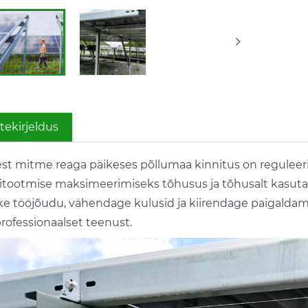
tekirjeldus
est mitme reaga päikeses põllumaa kinnitus on reguleer
ritootmise maksimeerimiseks tõhusus ja tõhusalt kasutade
ke tööjõudu, vähendage kulusid ja kiirendage paigaldami
professionaalset teenust.