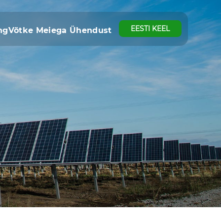
EESTI KEEL
ng
Võtke Meiega Ühendust