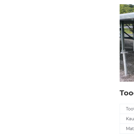
Too
Too
Kau
Mat