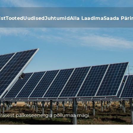
ist
Tooted
Uudised
Juhtumid
Alla Laadima
Saada Päri
erasest päikeseenergia põllumaa mägi