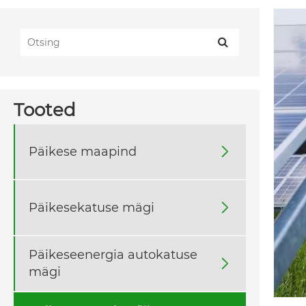
Tooted
Päikese maapind

Päikesekatuse mägi

Päikeseenergia autokatuse

mägi