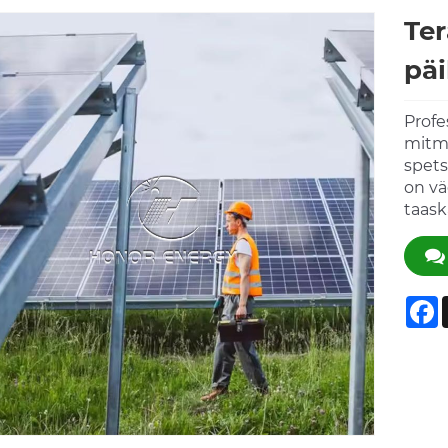
Ter
pä
Profe
mitme
spets
on vä
taask
F