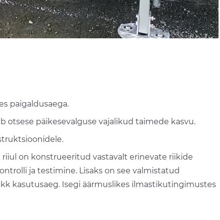
tes paigaldusaega.
b otsese päikesevalguse vajalikud taimede kasvu.
struktsioonidele.
iul on konstrueeritud vastavalt erinevate riikide
ntrolli ja testimine. Lisaks on see valmistatud
pikk kasutusaeg. Isegi äärmuslikes ilmastikutingimustes