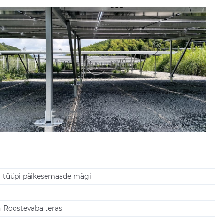
a tüüpi päikesemaade mägi
4 Roostevaba teras