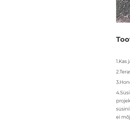
Too
1.Kas
2.Ter
3.Hon
4.Süs
projek
süsini
ei mõj