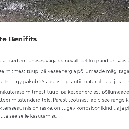
te Benifits
 ja alused on tehases väga eelnevalt kokku pandud, sääs
ase mitmest tüüpi päikeseenergia põllumaade mägi taga
or Enorgy pakub 25-aastast garantii materjalidele ja kon
inikuterase mitmest tüüpi päikeseenergiast põllumaade ri
teerimisstandarditele. Pärast tootmist läbib see range ko
kterasest, mis on raske, on tugev korrosioonikindlus ja 
uta see selle kasutamist.