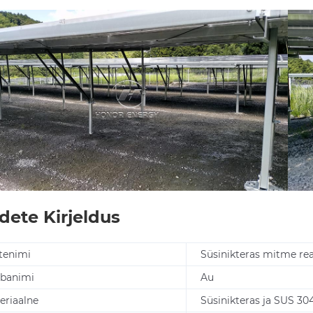
dete Kirjeldus
tenimi
Süsinikteras mitme re
banimi
Au
eriaalne
Süsinikteras ja SUS 30