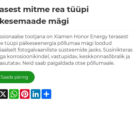
asest mitme rea tüüpi
ikesemaade mägi
ssionaalse tootjana on Xiamen Honor Energy terasest
 tüüpi päikeseenergia põllumaa mägi loodud
iaalselt fotogalvaaniliste süsteemide jaoks. Süsinikteras
ga korrosioonikindel, vastupidav, keskkonnasõbralik ja
asutatav. Neid saab paigaldada otse põllumaale.
Saada päring
acebook
X
WhatsApp
Pinterest
LinkedIn
Share