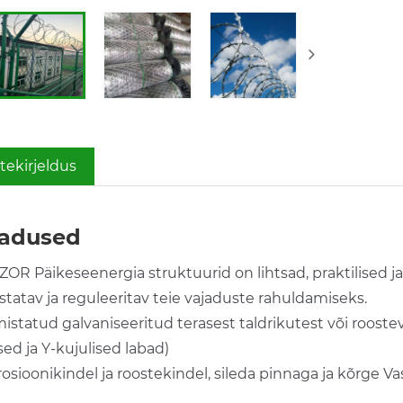
tekirjeldus
adused
ZOR Päikeseenergia struktuurid on lihtsad, praktilised ja
statav ja reguleeritav teie vajaduste rahuldamiseks.
mistatud galvaniseeritud terasest taldrikutest või rooste
sed ja Y-kujulised labad)
rosioonikindel ja roostekindel, sileda pinnaga ja kõrge V