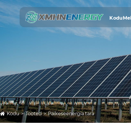
Kodu
Me
Kodu
Tooted
Päikeseenergia tara