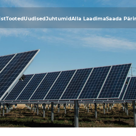
ist
Tooted
Uudised
Juhtumid
Alla Laadima
Saada Päri