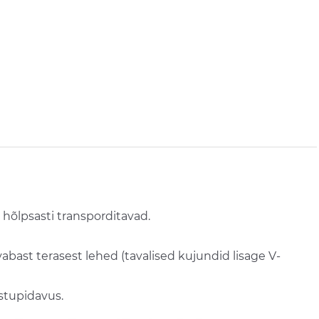
 hõlpsasti transporditavad.
vabast terasest lehed (tavalised kujundid lisage V-
astupidavus.