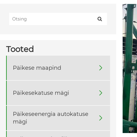
Tooted
Päikese maapind

Päikesekatuse mägi

Päikeseenergia autokatuse

mägi