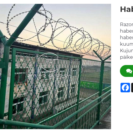
Ha
Razor
habem
habem
kuumk
Kujun
päik
F