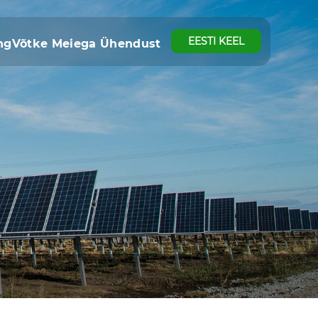
EESTI KEEL
ng
Võtke Meiega Ühendust