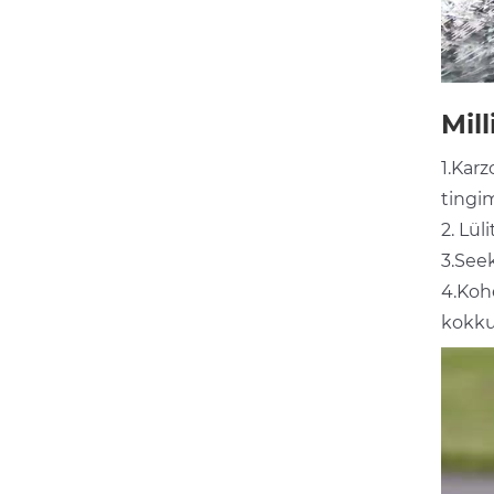
Mil
1.Kar
tingi
2. Lül
3.See
4.Kohe
kokku