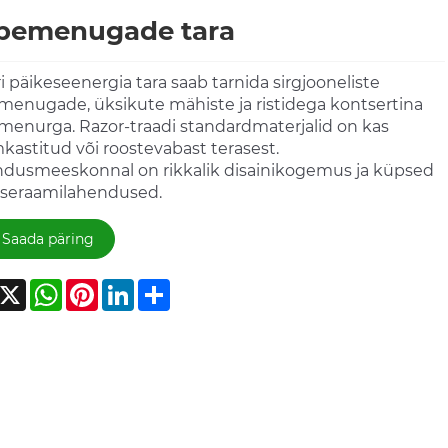
bemenugade tara
i päikeseenergia tara saab tarnida sirgjooneliste
enugade, üksikute mähiste ja ristidega kontsertina
enurga. Razor-traadi standardmaterjalid on kas
astitud või roostevabast terasest.
dusmeeskonnal on rikkalik disainikogemus ja küpsed
eseraamilahendused.
Saada päring
acebook
X
WhatsApp
Pinterest
LinkedIn
Share