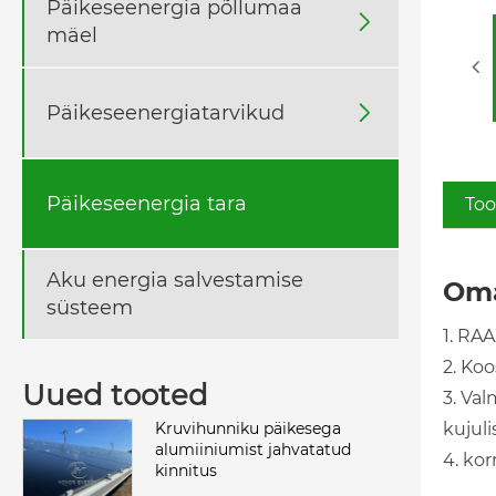
Päikeseenergia põllumaa

mäel
Päikeseenergiatarvikud

Päikeseenergia tara
Too
Aku energia salvestamise
Om
süsteem
1. RAA
2. Koo
Uued tooted
3. Val
kujuli
Kruvihunniku päikesega
alumiiniumist jahvatatud
4. kor
kinnitus