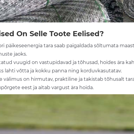
lised On Selle Toote Eelised?
zori päikeseenergia tara saab paigaldada sõltumata maas
muste jaoks.
itatud vuugid on vastupidavad ja tõhusad, hoides ära kah
ks lahti võtta ja kokku panna ning korduvkasutatav.
 välimus on hirmutav, praktiline ja takistab tõhusalt ta
põrgete eest ja aitab vargust ära hoida.