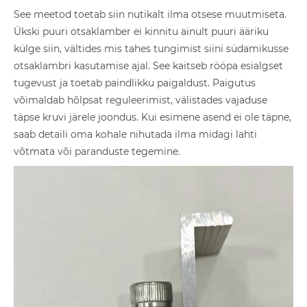
See meetod toetab siin nutikalt ilma otsese muutmiseta.
Ükski puuri otsaklamber ei kinnitu ainult puuri ääriku
külge siin, vältides mis tahes tungimist siini südamikusse
otsaklambri kasutamise ajal. See kaitseb rööpa esialgset
tugevust ja toetab paindlikku paigaldust. Paigutus
võimaldab hõlpsat reguleerimist, välistades vajaduse
täpse kruvi järele joondus. Kui esimene asend ei ole täpne,
saab detaili oma kohale nihutada ilma midagi lahti
võtmata või paranduste tegemine.