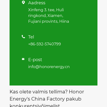
Aadress

Xinfeng 3. tee, Huli
ringkond, Xiamen,
Fujiani provints, Hiina
Tel

+86-592-5740799
E-post

info@honorenergy.cn
Kas olete valmis tellima? Honor
Energy's China Factory pakub
konkurentsivõimelist