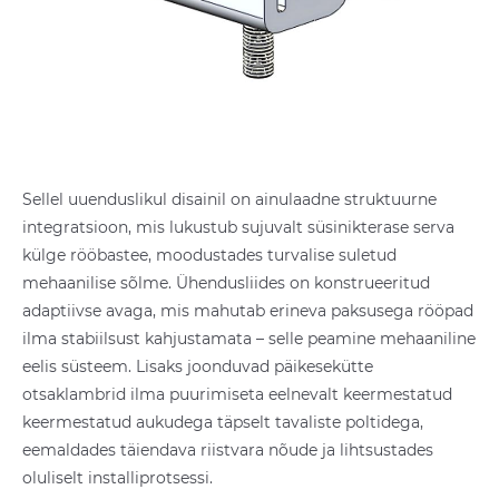
Sellel uuenduslikul disainil on ainulaadne struktuurne
integratsioon, mis lukustub sujuvalt süsinikterase serva
külge rööbastee, moodustades turvalise suletud
mehaanilise sõlme. Ühendusliides on konstrueeritud
adaptiivse avaga, mis mahutab erineva paksusega rööpad
ilma stabiilsust kahjustamata – selle peamine mehaaniline
eelis süsteem. Lisaks joonduvad päikesekütte
otsaklambrid ilma puurimiseta eelnevalt keermestatud
keermestatud aukudega täpselt tavaliste poltidega,
eemaldades täiendava riistvara nõude ja lihtsustades
oluliselt installiprotsessi.