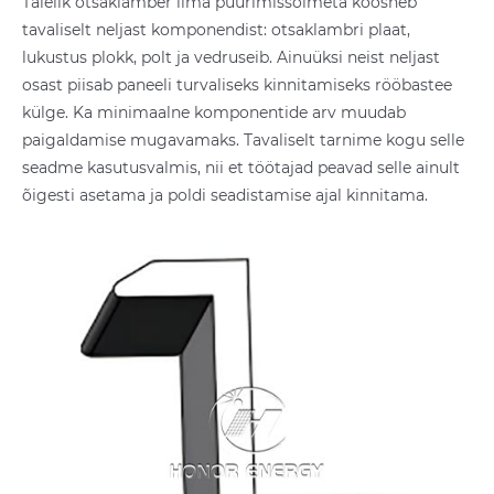
Täielik otsaklamber ilma puurimissõlmeta koosneb
tavaliselt neljast komponendist: otsaklambri plaat,
lukustus plokk, polt ja vedruseib. Ainuüksi neist neljast
osast piisab paneeli turvaliseks kinnitamiseks rööbastee
külge. Ka minimaalne komponentide arv muudab
paigaldamise mugavamaks. Tavaliselt tarnime kogu selle
seadme kasutusvalmis, nii et töötajad peavad selle ainult
õigesti asetama ja poldi seadistamise ajal kinnitama.