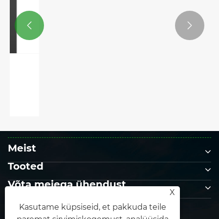


Jaapanis õitsevad kirsiõied, mis
naasevad auavaldustega
Vaata rohkem >>
Meist
Tooted
Võta meiega ühendust
X
JÄRGNE MEILE
Kasutame küpsiseid, et pakkuda teile