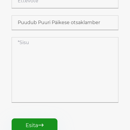
Esita
