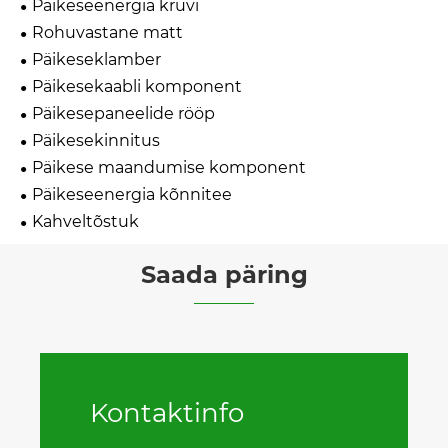
Päikeseenergia kruvi
Rohuvastane matt
Päikeseklamber
Päikesekaabli komponent
Päikesepaneelide rööp
Päikesekinnitus
Päikese maandumise komponent
Päikeseenergia kõnnitee
Kahveltõstuk
Saada päring
Kontaktinfo