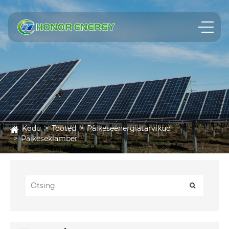
Kodu
Tooted
Päikeseenergiatarvikud
Päikeseklamber