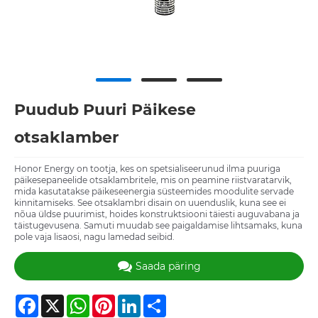
Puudub Puuri Päikese
otsaklamber
Honor Energy on tootja, kes on spetsialiseerunud ilma puuriga
päikesepaneelide otsaklambritele, mis on peamine riistvaratarvik,
mida kasutatakse päikeseenergia süsteemides moodulite servade
kinnitamiseks. See otsaklambri disain on uuenduslik, kuna see ei
nõua üldse puurimist, hoides konstruktsiooni täiesti auguvabana ja
täistugevusena. Samuti muudab see paigaldamise lihtsamaks, kuna
pole vaja lisaosi, nagu lamedad seibid.
Saada päring
Facebook
X
WhatsApp
Pinterest
LinkedIn
Share