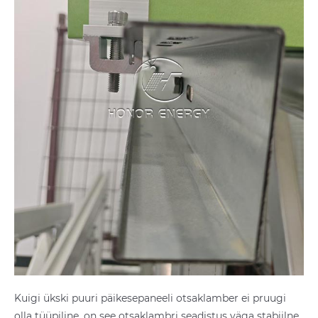
Kuigi ükski puuri päikesepaneeli otsaklamber ei pruugi
olla tüüpiline, on see otsaklambri seadistus väga stabiilne.