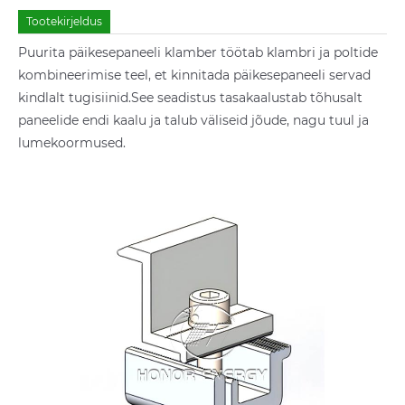
Tootekirjeldus
Puurita päikesepaneeli klamber töötab klambri ja poltide
kombineerimise teel, et kinnitada päikesepaneeli servad
kindlalt tugisiinid.See seadistus tasakaalustab tõhusalt
paneelide endi kaalu ja talub väliseid jõude, nagu tuul ja
lumekoormused.