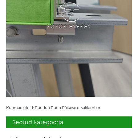
Kuumad sildid: Puudub Puuri Päikese otsaklamber
Seotud kategooria