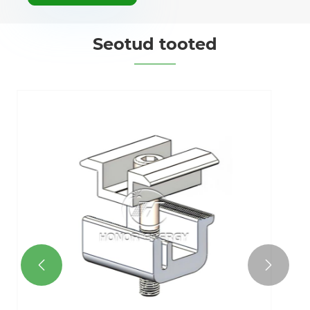
Seotud tooted
Päikese kaabli klamber
Vaata rohkem >>

